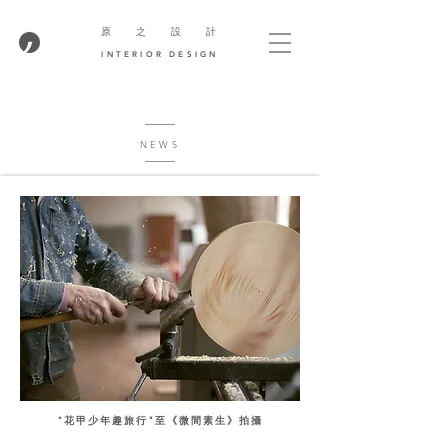
​原 之 設 計
INTERIOR DESIGN
NEWS
"花甲少年趣旅行"至
《微間素生》
拍攝